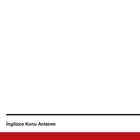
İngilizce Konu Anlatımı