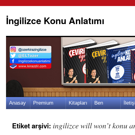
İngilizce Konu Anlatımı
İçeriğe
Anasay
Premium
Kitapları
Ben
İletiş
atla
fa
Video
m
Kimim?
m
ingilizce will won’t konu a
Etiket arşivi: