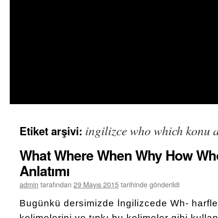
ingilizce who which konu 
Etiket arşivi:
What Where When Why How Who
Anlatımı
admin
tarafından
29 Mayıs 2015
tarihinde gönderildi
Bugünkü dersimizde İngilizcede Wh- harfle
kelimelerini ve tıpkı bu kelimeler gibi kullan