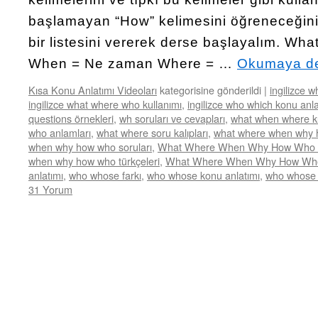
başlamayan “How” kelimesini öğreneceğiniz
bir listesini vererek derse başlayalım. Wha
When = Ne zaman Where = …
Okumaya d
Kısa Konu Anlatımı Videoları
kategorisine gönderildi
|
ingilizce 
ingilizce what where who kullanımı
,
ingilizce who which konu anla
questions örnekleri
,
wh soruları ve cevapları
,
what when where ku
who anlamları
,
what where soru kalıpları
,
what where when why 
when why how who soruları
,
What Where When Why How Who So
when why how who türkçeleri
,
What Where When Why How Wh
anlatımı
,
who whose farkı
,
who whose konu anlatımı
,
who whose 
31 Yorum