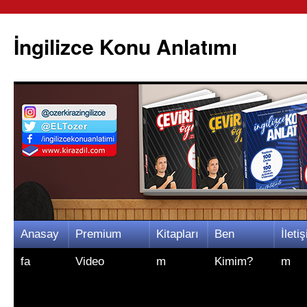
İngilizce Konu Anlatımı
İçeriğe
Anasay
Premium
Kitapları
Ben
İletiş
atla
fa
Video
m
Kimim?
m