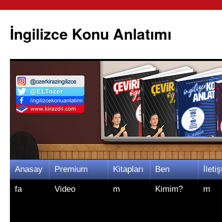
İngilizce Konu Anlatımı
İçeriğe
Anasay
Premium
Kitapları
Ben
İletiş
atla
fa
Video
m
Kimim?
m