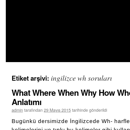
ingilizce wh soruları
Etiket arşivi:
What Where When Why How Who
Anlatımı
admin
tarafından
29 Mayıs 2015
tarihinde gönderildi
Bugünkü dersimizde İngilizcede Wh- harfle
kelimelerini ve tıpkı bu kelimeler gibi kullan