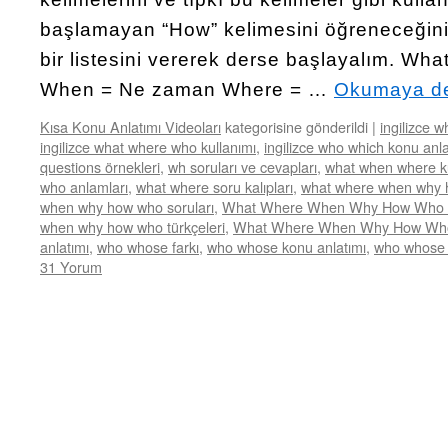
başlamayan “How” kelimesini öğreneceğiniz
bir listesini vererek derse başlayalım. Wha
When = Ne zaman Where = …
Okumaya d
Kısa Konu Anlatımı Videoları
kategorisine gönderildi
|
ingilizce 
ingilizce what where who kullanımı
,
ingilizce who which konu anla
questions örnekleri
,
wh soruları ve cevapları
,
what when where ku
who anlamları
,
what where soru kalıpları
,
what where when why 
when why how who soruları
,
What Where When Why How Who So
when why how who türkçeleri
,
What Where When Why How Wh
anlatımı
,
who whose farkı
,
who whose konu anlatımı
,
who whose 
31 Yorum