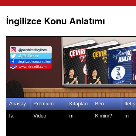
İngilizce Konu Anlatımı
İçeriğe
Anasay
Premium
Kitapları
Ben
İletiş
atla
fa
Video
m
Kimim?
m