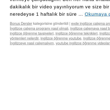
dakikalık bir video yayınlıyorum ve size bi
neredeyse 1 haftalık bir süre …
Okumaya 
Bonus Dersler
kategorisine gönderildi
|
evde ingilizce çalışma p
İngilizce çalışma programı nasıl olmalı
,
ingilizce çalışmaya nasıl 
ingilizce öğrenme tavsiyeleri
,
ingilizce öğrenme teknikleri
,
ingiliz
yöntemleri nelerdir
,
ingilizce öğrenme youtube
,
ingilizce öğrenm
İngilizceye nasıl çalışmalıyım
,
youtube ingilizce öğrenme videolar