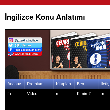
İngilizce Konu Anlatımı
İçeriğe
Anasay
Premium
Kitapları
Ben
İletiş
atla
fa
Video
m
Kimim?
m