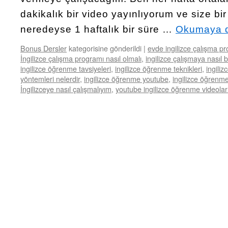
dakikalık bir video yayınlıyorum ve size bi
neredeyse 1 haftalık bir süre …
Okumaya 
Bonus Dersler
kategorisine gönderildi
|
evde ingilizce çalışma p
İngilizce çalışma programı nasıl olmalı
,
ingilizce çalışmaya nasıl 
ingilizce öğrenme tavsiyeleri
,
ingilizce öğrenme teknikleri
,
ingiliz
yöntemleri nelerdir
,
ingilizce öğrenme youtube
,
ingilizce öğrenm
İngilizceye nasıl çalışmalıyım
,
youtube ingilizce öğrenme videolar