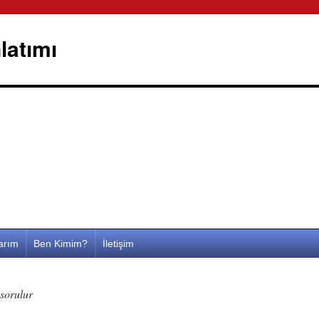
latımı
larım
Ben Kimim?
İletişim
 sorulur