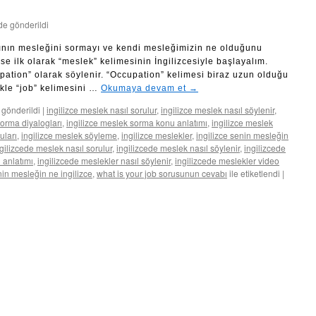
nde gönderildi
ının mesleğini sormayı ve kendi mesleğimizin ne olduğunu
e ilk olarak “meslek” kelimesinin İngilizcesiyle başlayalım.
pation” olarak söylenir. “Occupation” kelimesi biraz uzun olduğu
ikle “job” kelimesini …
Okumaya devam et
→
 gönderildi
|
ingilizce meslek nasıl sorulur
,
ingilizce meslek nasıl söylenir
,
sorma diyalogları
,
ingilizce meslek sorma konu anlatımı
,
ingilizce meslek
uları
,
ingilizce meslek söyleme
,
ingilizce meslekler
,
ingilizce senin mesleğin
gilizcede meslek nasıl sorulur
,
ingilizcede meslek nasıl söylenir
,
ingilizcede
 anlatımı
,
ingilizcede meslekler nasıl söylenir
,
ingilizcede meslekler video
in mesleğin ne ingilizce
,
what is your job sorusunun cevabı
ile etiketlendi
|