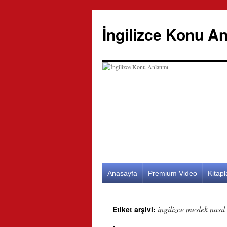
İngilizce Konu An
İçeriğe
Anasayfa
Premium Video
Kitap
atla
ingilizce meslek nasıl
Etiket arşivi: