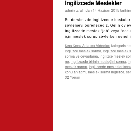
İngilizcede Meslekler
admin
tarafından
14 Haziran 2015
tarihi
Bu dersimizde İngilizcede başkalar
söylemeyi öğreneceğiz. Gelin öyleys
İngilizcede meslek “job” veya “occu
için meslek sorup söylerken genell
Kısa Konu Anlatımı Videoları
kategorisine
ingilizce meslek sorma
,
ingilizce meslek 
sorma ve cevaplama
,
ingilizce meslek sor
ne
,
ingilizcede birinin mesleğini sorma
,
in
meslek sorma
,
ingilizcede meslekler konu
konu anlatımı
,
meslek sorma ingilizce
,
sen
32 Yorum