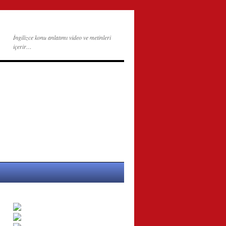
İngilizce konu anlatımı video ve metinleri
içerir…