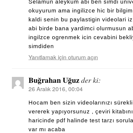
Selamun aleykum abi ben simdi univer
okuyurum ama ingilizce hic bir bilgi
kaldi senin bu paylastigin videolari i
abi birde bana yardimci olurmusun a
ingilzce ogrenmek icin cevabini bekl
simdiden
Yanıtlamak için oturum açın
Buğrahan Uğuz
der ki:
26 Aralık 2016, 00:04
Hocam ben sizin videolarınızı sürekli
vererek yapıyorsunuz , çeviri kitabı
haricinde pdf halinde test tarzı sorul
var mı acaba