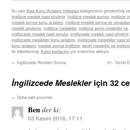
Bu yazı
Kısa Konu Anlatımı Videoları
kategorisine gönderilmiş v
ingilizce meslek nasıl söylenir
,
ingilizce meslek sorma
,
ingilizce 
meslek sorma konu anlatımı
,
ingilizce meslek sorma ve cevapla
meslek söyleme
,
ingilizce meslekler
,
ingilizce senin mesleğin ne
ingilizcede meslek nasıl sorulur
,
ingilizcede meslek nasıl söylenir
ingilizcede meslekler konu anlatımı
,
ingilizcede meslekler nasıl sö
konu anlatımı
,
meslek sorma ingilizce
,
senin mesleğin ne ingilizc
ile etiketlenmiş.
Kalıcı bağlantıyı
yer imlerinize ekleyin.
←
İngilizcede Renkleri Sorma
61- Tercih 
İngilizcede Meslekler
için 32 c
←
Daha eski yorumlar
Ben
der ki:
03 Kasım 2016, 17:11