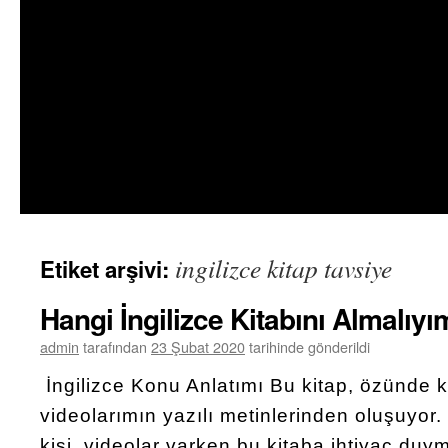
ingilizce kitap tavsiye
Etiket arşivi:
Hangi İngilizce Kitabını Almalıy
admin
tarafından
23 Şubat 2020
tarihinde gönderildi
İngilizce Konu Anlatımı Bu kitap, özünde 
videolarımın yazılı metinlerinden oluşuyor.
kişi, videolar varken bu kitaba ihtiyaç du