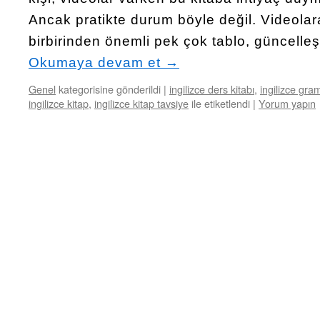
Ancak pratikte durum böyle değil. Videol
birbirinden önemli pek çok tablo, güncelleşt
Okumaya devam et
→
Genel
kategorisine gönderildi
|
ingilizce ders kitabı
,
ingilizce gram
ingilizce kitap
,
ingilizce kitap tavsiye
ile etiketlendi
|
Yorum yapın