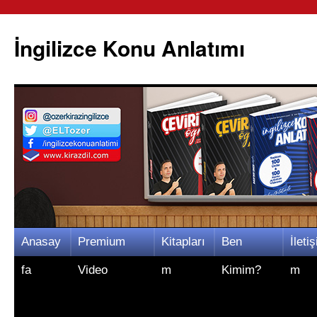
İngilizce Konu Anlatımı
İçeriğe
Anasay
Premium
Kitapları
Ben
İletiş
atla
fa
Video
m
Kimim?
m