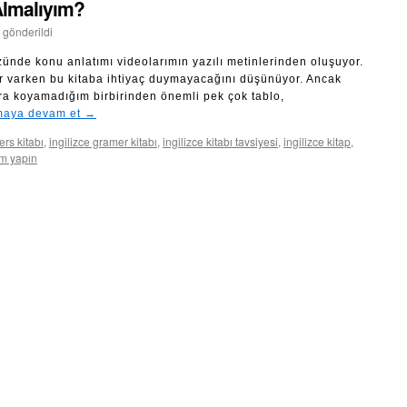
 Almalıyım?
 gönderildi
zünde konu anlatımı videolarımın yazılı metinlerinden oluşuyor.
lar varken bu kitaba ihtiyaç duymayacağını düşünüyor. Ancak
ara koyamadığım birbirinden önemli pek çok tablo,
aya devam et
→
ers kitabı
,
ingilizce gramer kitabı
,
ingilizce kitabı tavsiyesi
,
ingilizce kitap
,
m yapın