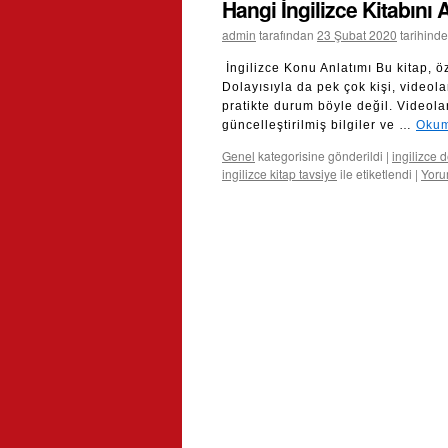
Hangi İngilizce Kitabını
admin
tarafından
23 Şubat 2020
tarihinde
İngilizce Konu Anlatımı Bu kitap, ö
Dolayısıyla da pek çok kişi, video
pratikte durum böyle değil. Videol
güncelleştirilmiş bilgiler ve …
Okum
Genel
kategorisine gönderildi
|
ingilizce d
ingilizce kitap tavsiye
ile etiketlendi
|
Yoru