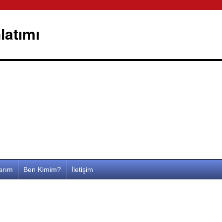
latımı
larım
Ben Kimim?
İletişim