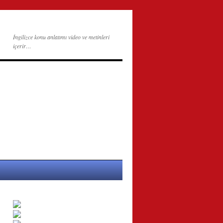
İngilizce konu anlatımı video ve metinleri
içerir…