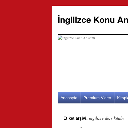
İngilizce Konu An
İçeriğe
Anasayfa
Premium Video
Kitap
atla
ingilizce ders kitabı
Etiket arşivi: