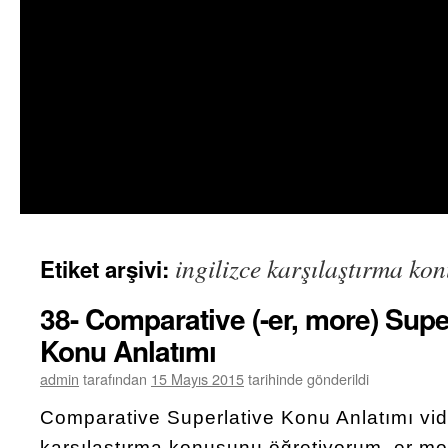
ingilizce karşılaştırma ko
Etiket arşivi:
38- Comparative (-er, more) Super
Konu Anlatımı
admin
tarafından
15 Mayıs 2015
tarihinde gönderildi
Comparative Superlative Konu Anlatımı vi
karşılaştırma konusunu öğretiyorum, er mo