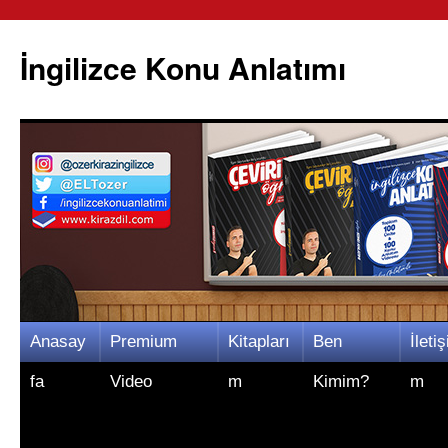
İngilizce Konu Anlatımı
İçeriğe
Anasay
Premium
Kitapları
Ben
İletiş
atla
fa
Video
m
Kimim?
m