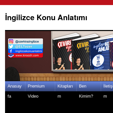
İngilizce Konu Anlatımı
İçeriğe
Anasay
Premium
Kitapları
Ben
İletiş
atla
fa
Video
m
Kimim?
m