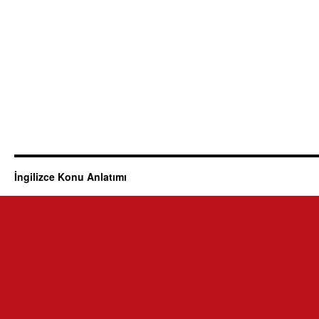
İngilizce Konu Anlatımı