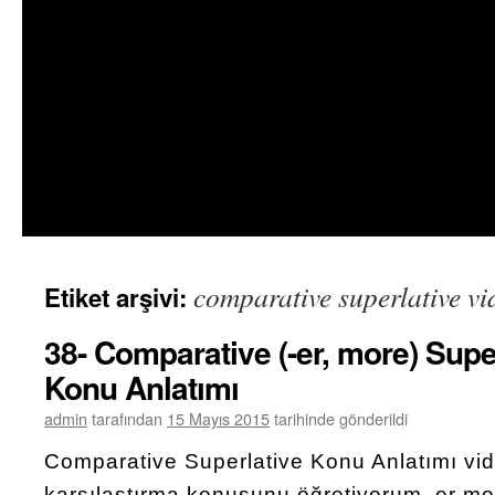
comparative superlative vi
Etiket arşivi:
38- Comparative (-er, more) Super
Konu Anlatımı
admin
tarafından
15 Mayıs 2015
tarihinde gönderildi
Comparative Superlative Konu Anlatımı vi
karşılaştırma konusunu öğretiyorum, er mo