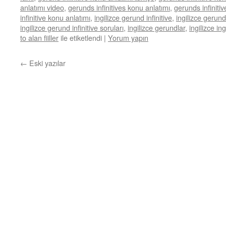
anlatımı video
,
gerunds infinitives konu anlatımı
,
gerunds infiniti
infinitive konu anlatımı
,
ingilizce gerund infinitive
,
ingilizce gerund
ingilizce gerund infinitive soruları
,
ingilizce gerundlar
,
ingilizce ing
to alan fiiller
ile etiketlendi
|
Yorum yapın
←
Eski yazılar