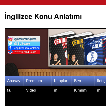
İngilizce Konu Anlatımı
İçeriğe
Anasay
Premium
Kitapları
Ben
İletiş
atla
fa
Video
m
Kimim?
m