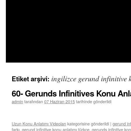
ingilizce gerund infinitive
Etiket arşivi:
60- Gerunds Infinitives Konu An
admin
tarafından
07 Haziran 2015
tarihinde gönderildi
Uzun Konu Anlatımı Videoları
kategorisine gönderildi
|
gerund inf
farkı
,
gerund infinitive konu anlatımı türkçe
,
gerunds infinitive ko