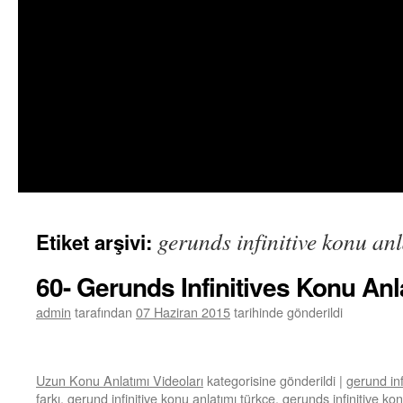
gerunds infinitive konu an
Etiket arşivi:
60- Gerunds Infinitives Konu An
admin
tarafından
07 Haziran 2015
tarihinde gönderildi
Uzun Konu Anlatımı Videoları
kategorisine gönderildi
|
gerund inf
farkı
,
gerund infinitive konu anlatımı türkçe
,
gerunds infinitive ko