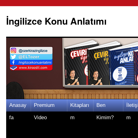
İngilizce Konu Anlatımı
İçeriğe
Anasay
Premium
Kitapları
Ben
İletiş
atla
fa
Video
m
Kimim?
m