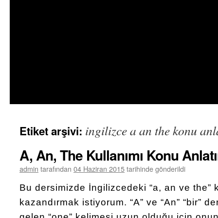
ingilizce a an the konu anl
Etiket arşivi:
A, An, The Kullanımı Konu Anlat
admin
tarafından
04 Haziran 2015
tarihinde gönderildi
Bu dersimizde İngilizcedeki “a, an ve the”
kazandırmak istiyorum. “A” ve “An” “bir” de
gelen “one” kelimesi uzun olduğu için onun 