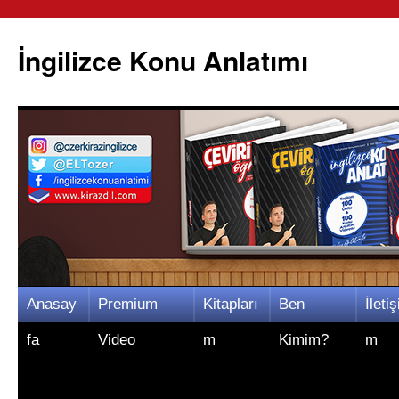
İngilizce Konu Anlatımı
İçeriğe
Anasay
Premium
Kitapları
Ben
İletiş
atla
fa
Video
m
Kimim?
m