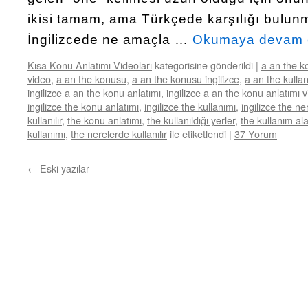
ikisi tamam, ama Türkçede karşılığı bulun
İngilizcede ne amaçla …
Okumaya devam 
Kısa Konu Anlatımı Videoları
kategorisine gönderildi
|
a an the k
video
,
a an the konusu
,
a an the konusu ingilizce
,
a an the kulla
ingilizce a an the konu anlatımı
,
ingilizce a an the konu anlatımı 
ingilizce the konu anlatımı
,
ingilizce the kullanımı
,
ingilizce the ne
kullanılır
,
the konu anlatımı
,
the kullanıldığı yerler
,
the kullanım ala
kullanımı
,
the nerelerde kullanılır
ile etiketlendi
|
37 Yorum
←
Eski yazılar