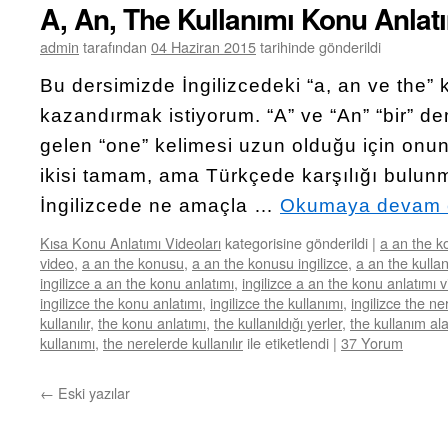
A, An, The Kullanımı Konu Anlat
admin
tarafından
04 Haziran 2015
tarihinde gönderildi
Bu dersimizde İngilizcedeki “a, an ve the”
kazandırmak istiyorum. “A” ve “An” “bir” de
gelen “one” kelimesi uzun olduğu için onun 
ikisi tamam, ama Türkçede karşılığı bulun
İngilizcede ne amaçla …
Okumaya devam 
Kısa Konu Anlatımı Videoları
kategorisine gönderildi
|
a an the k
video
,
a an the konusu
,
a an the konusu ingilizce
,
a an the kulla
ingilizce a an the konu anlatımı
,
ingilizce a an the konu anlatımı 
ingilizce the konu anlatımı
,
ingilizce the kullanımı
,
ingilizce the ne
kullanılır
,
the konu anlatımı
,
the kullanıldığı yerler
,
the kullanım ala
kullanımı
,
the nerelerde kullanılır
ile etiketlendi
|
37 Yorum
←
Eski yazılar