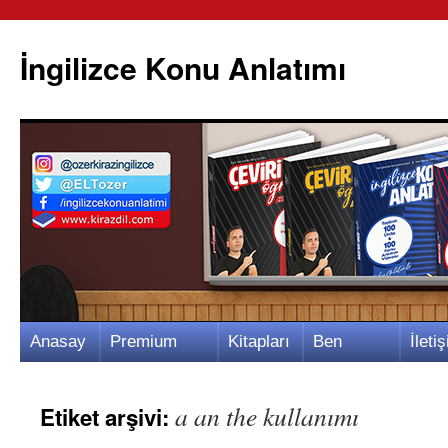
İngilizce Konu Anlatımı
İçeriğe
Anasay
Premium
Kitapları
Ben
İletiş
atla
fa
Video
m
Kimim?
m
a an the kullanımı
Etiket arşivi: