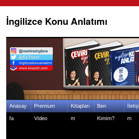
İngilizce Konu Anlatımı
İçeriğe
Anasay
Premium
Kitapları
Ben
İletiş
atla
fa
Video
m
Kimim?
m