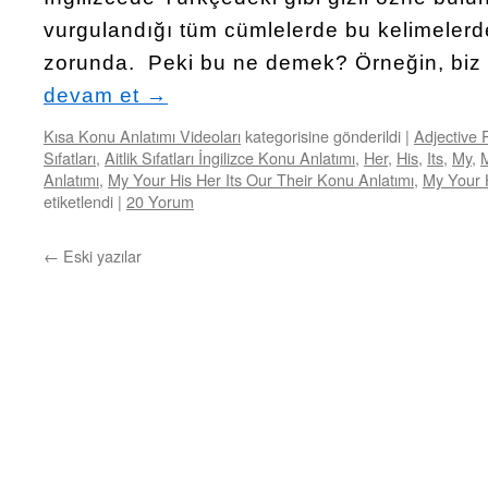
vurgulandığı tüm cümlelerde bu kelimelerd
zorunda. Peki bu ne demek? Örneğin, bi
devam et
→
Kısa Konu Anlatımı Videoları
kategorisine gönderildi
|
Adjective 
Sıfatları
,
Aitlik Sıfatları İngilizce Konu Anlatımı
,
Her
,
His
,
Its
,
My
,
M
Anlatımı
,
My Your His Her Its Our Their Konu Anlatımı
,
My Your 
etiketlendi
|
20 Yorum
←
Eski yazılar