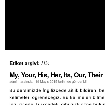
His
Etiket arşivi:
My, Your, His, Her, Its, Our, Thei
admin
tarafından
19 Mayıs 2015
tarihinde gönderildi
Bu dersimizde İngilizcede aitlik bildiren, be
kelimeleri öğreneceğiz. Bu kelimeleri bilm
İngilizcede Türkçedeki gibi gizli özne bulunm