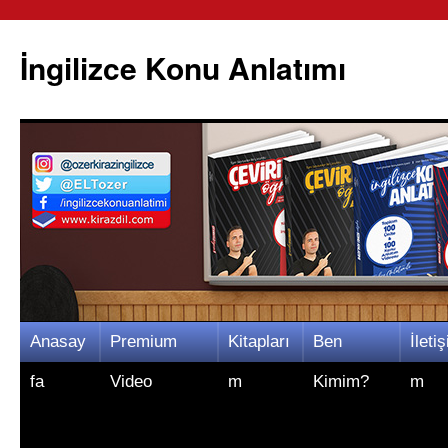
İngilizce Konu Anlatımı
İçeriğe
Anasay
Premium
Kitapları
Ben
İletiş
atla
fa
Video
m
Kimim?
m