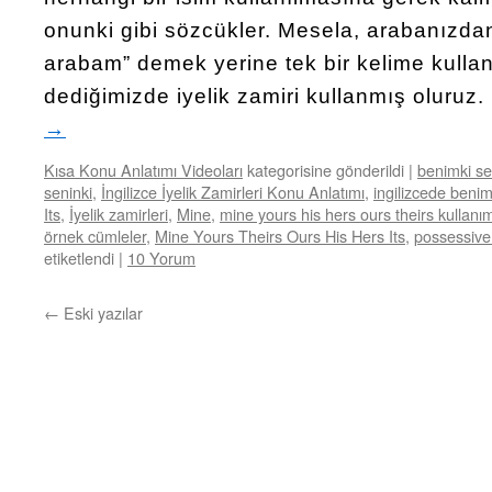
onunki gibi sözcükler. Mesela, arabanızd
arabam” demek yerine tek bir kelime kulla
dediğimizde iyelik zamiri kullanmış oluruz
→
Kısa Konu Anlatımı Videoları
kategorisine gönderildi
|
benimki sen
seninki
,
İngilizce İyelik Zamirleri Konu Anlatımı
,
ingilizcede benim
Its
,
İyelik zamirleri
,
Mine
,
mine yours his hers ours theirs kullanım
örnek cümleler
,
Mine Yours Theirs Ours His Hers Its
,
possessive
etiketlendi
|
10 Yorum
←
Eski yazılar