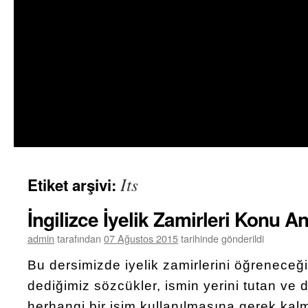
Its
Etiket arşivi:
İngilizce İyelik Zamirleri Konu An
admin
tarafından
07 Ağustos 2015
tarihinde gönderildi
Bu dersimizde iyelik zamirlerini öğreneceğiz
dediğimiz sözcükler, ismin yerini tutan ve 
herhangi bir isim kullanılmasına gerek kal