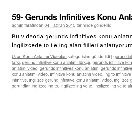
59- Gerunds Infinitives Konu Anl
admin
tarafından
04 Haziran 2015
tarihinde gönderildi
Bu videoda gerunds infinitives konu anlat
İngilizcede to ile ing alan fiilleri anlatıyoru
Uzun Konu Anlatımı Videoları
kategorisine gönderildi
|
gerund inf
farkı
,
gerund infinitive konu anlatımı türkçe
,
gerunds infinitive ko
anlatımı video
,
gerunds infinitives konu anlatım
,
gerunds infinitiv
konu anlatımı video
,
infinitive konu anlatımı video
,
ing to infinitiv
infinitive
,
ingilizce gerund infinitive konu anlatımı video
,
ingilizce 
gerundlar
,
ingilizce ing to
,
ingilizce ing ve to
,
ingilizce ing ve to ala