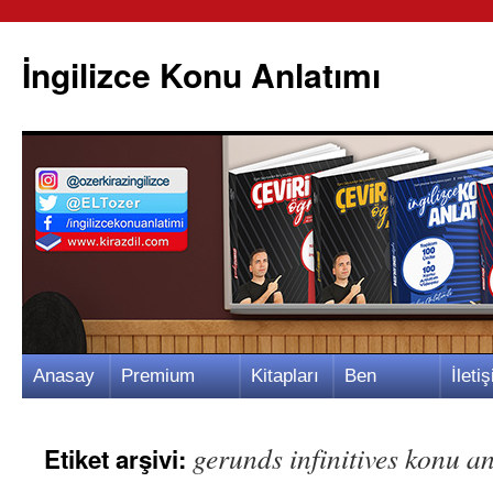
İngilizce Konu Anlatımı
İçeriğe
Anasay
Premium
Kitapları
Ben
İletiş
atla
fa
Video
m
Kimim?
m
gerunds infinitives konu a
Etiket arşivi: