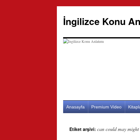
İngilizce Konu An
İçeriğe
Anasayfa
Premium Video
Kitap
atla
can could may might 
Etiket arşivi: