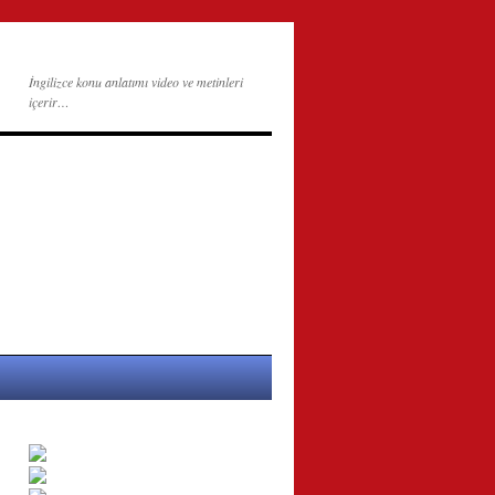
İngilizce konu anlatımı video ve metinleri
içerir…