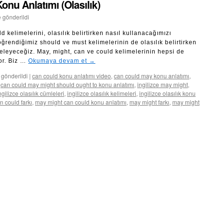
onu Anlatımı (Olasılık)
e gönderildi
 kelimelerini, olasılık belirtirken nasıl kullanacağımızı
ğrendiğimiz should ve must kelimelerinin de olasılık belirtirken
inceleyeceğiz. May, might, can ve could kelimelerinin hepsi de
or. Biz …
Okumaya devam et
→
 gönderildi
|
can could konu anlatımı video
,
can could may konu anlatımı
,
,
can could may might should ought to konu anlatımı
,
ingilizce may might
,
ngilizce olasılık cümleleri
,
ingilizce olasılık kelimeleri
,
ingilizce olasılık konu
 could farkı
,
may might can could konu anlatımı
,
may might farkı
,
may might