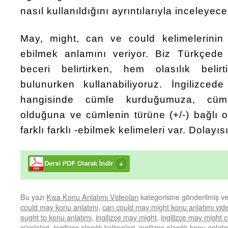
nasıl kullanıldığını ayrıntılarıyla inceleyece
May, might, can ve could kelimelerinin
ebilmek anlamını veriyor. Biz Türkçede
beceri belirtirken, hem olasılık bel
bulunurken kullanabiliyoruz. İngilizc
hangisinde cümle kurduğumuza, cüm
olduğuna ve cümlenin türüne (+/-) bağlı o
farklı farklı -ebilmek kelimeleri var. Dolayı
Bu yazı
Kısa Konu Anlatımı Videoları
kategorisine gönderilmiş v
could may konu anlatımı
,
can could may might konu anlatımı vid
ought to konu anlatımı
,
ingilizce may might
,
ingilizce may might 
cümleleri
,
ingilizce olasılık kelimeleri
,
ingilizce olasılık konu anlatı