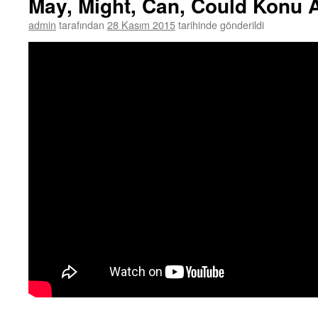
May, Might, Can, Could Konu An
admin
tarafından
28 Kasım 2015
tarihinde gönderildi