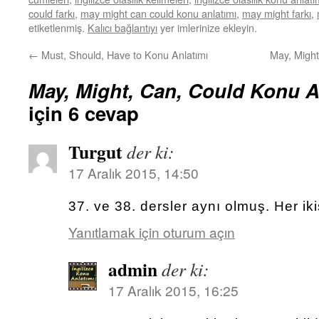
could farkı
,
may might can could konu anlatımı
,
may might farkı
,
etiketlenmiş.
Kalıcı bağlantıyı
yer imlerinize ekleyin.
←
Must, Should, Have to Konu Anlatımı
May, Might
May, Might, Can, Could Konu An
için 6 cevap
Turgut
der ki:
17 Aralık 2015, 14:50
37. ve 38. dersler aynı olmuş. Her iki
Yanıtlamak için oturum açın
admin
der ki:
17 Aralık 2015, 16:25