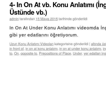
4- In On At vb. Konu Anlatımı (İng
Üstünde vb.)
admin
tarafından
15 Mayıs 2015
tarihinde gönderildi
In On At Under Konu Anlatımı videomda İng
gibi yer edatlarını öğretiyorum.
Uzun Konu Anlatımı Videoları
kategorisine gönderildi
|
altında üs
in front of
,
in on at konu anlatımı
,
in on at under konu anlatımı
,
in
to
,
On
,
opposite to
,
Prepositions of Place
,
Under
,
yer edatları ing