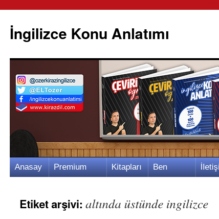
İngilizce Konu Anlatımı
İçeriğe
Anasay
Premium
Kitapları
Ben
İletiş
atla
fa
Video
m
Kimim?
m
altında üstünde ingilizce
Etiket arşivi: