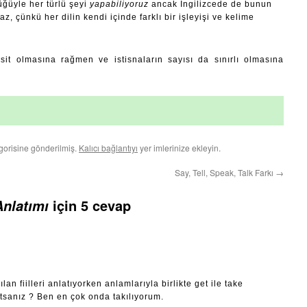
üğüyle her türlü şeyi
yapabiliyoruz
ancak İngilizcede de bunun
, çünkü her dilin kendi içinde farklı bir işleyişi ve kelime
sit olmasına rağmen ve istisnaların sayısı da sınırlı olmasına
gorisine gönderilmiş.
Kalıcı bağlantıyı
yer imlerinize ekleyin.
Say, Tell, Speak, Talk Farkı
→
için 5 cevap
nlatımı
an fiilleri anlatıyorken anlamlarıyla birlikte get ile take
atsanız ? Ben en çok onda takılıyorum.