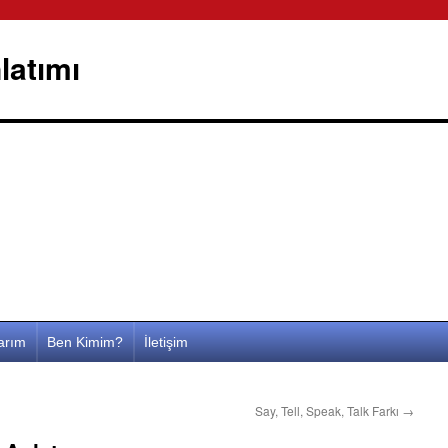
latımı
larım
Ben Kimim?
İletişim
Say, Tell, Speak, Talk Farkı
→