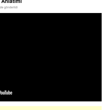
 Anlatımı
nde gönderildi