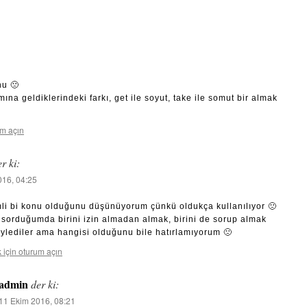
nu 🙁
na geldiklerindeki farkı, get ile soyut, take ile somut bir almak
um açın
r ki:
016, 04:25
li bi konu olduğunu düşünüyorum çünkü oldukça kullanılıyor 🙁
 sorduğumda birini izin almadan almak, birini de sorup almak
öylediler ama hangisi olduğunu bile hatırlamıyorum 🙁
 için oturum açın
admin
der ki:
11 Ekim 2016, 08:21