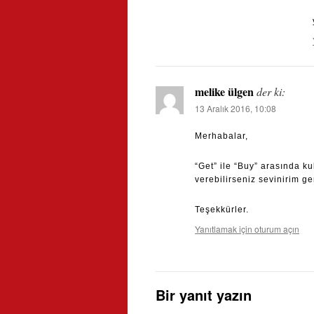
melike ülgen
der ki:
13 Aralık 2016, 10:08
Merhabalar,
“Get” ile “Buy” arasında ku
verebilirseniz sevinirim ge
Teşekkürler.
Yanıtlamak için oturum açın
Bir yanıt yazın