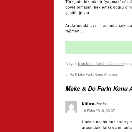
Türkçede biz tek bir “yapmak” sözc
böyle olmasını beklemek doğru olmaz
çeşitliliği var.
Aralarındaki ayrım aslında çok ba
rağmen…
Bu yazı
Kısa Konu Anlatımı Videoları
kate
←
As & Like Farkı Konu Anlatımı
Make & Do Farkı Konu A
kübra
der ki:
10 Ekim 2016, 03:07
Hocam acaba hazır karıştırıl
arasındaki farkı da mı anl