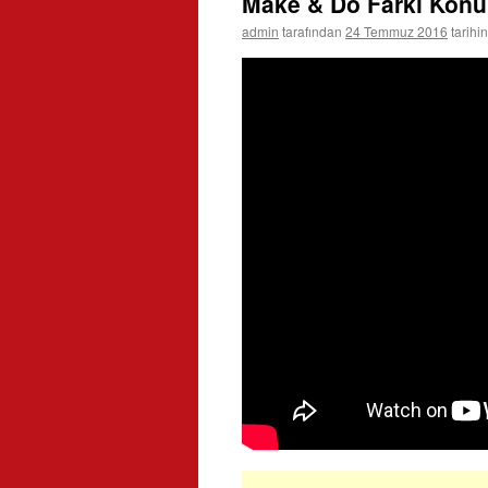
Make & Do Farkı Konu
admin
tarafından
24 Temmuz 2016
tarihi