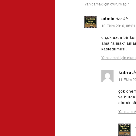
Yanıtlamak için oturum açın
admin
der ki:
10 Ekim 2016, 08:21
o çok uzun bir ko
ama “almak” anlamı
kastedilmesi.
Yanıtlamak için otur
kübra
de
11 Ekim 2
çok önem
ve burda
olarak s
Yanıtlamak