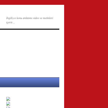
İngilizce konu anlatımı video ve metinleri
içerir…