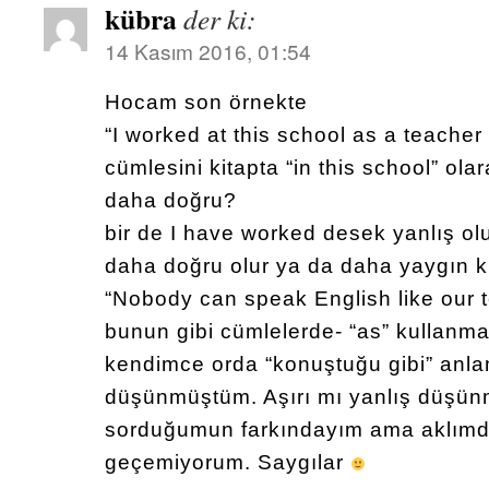
kübra
der ki:
14 Kasım 2016, 01:54
Hocam son örnekte
“I worked at this school as a teacher 
cümlesini kitapta “in this school” ol
daha doğru?
bir de I have worked desek yanlış o
daha doğru olur ya da daha yaygın 
“Nobody can speak English like our 
bunun gibi cümlelerde- “as” kullanma
kendimce orda “konuştuğu gibi” anl
düşünmüştüm. Aşırı mı yanlış düş
sorduğumun farkındayım ama aklımda
geçemiyorum. Saygılar