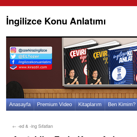
İngilizce Konu Anlatımı
İçeriğe
Anasayfa
Premium Video
Kitaplarım
Ben Kimim?
atla
←
-ed & -ing Sıfatları