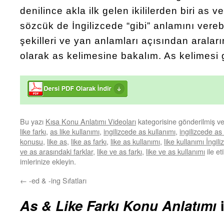
denilince akla ilk gelen ikililerden biri as ve
sözcük de İngilizcede “gibi” anlamını vereb
şekilleri ve yan anlamları açısından araların
olarak as kelimesine bakalım. As kelimesi
Bu yazı
Kısa Konu Anlatımı Videoları
kategorisine gönderilmiş v
like farkı
,
as like kullanımı
,
ingilizcede as kullanımı
,
ingilizcede as 
konusu
,
like as
,
like as farkı
,
like as kullanımı
,
like kullanımı İngili
ve as arasındaki farklar
,
like ve as farkı
,
like ve as kullanımı
ile et
imlerinize ekleyin.
←
-ed & -ing Sıfatları
As & Like Farkı Konu Anlatımı
i