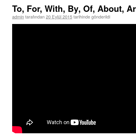
To, For, With, By, Of, About, 
admin
tarafından
20 Eylül 2015
tarihinde gönderildi