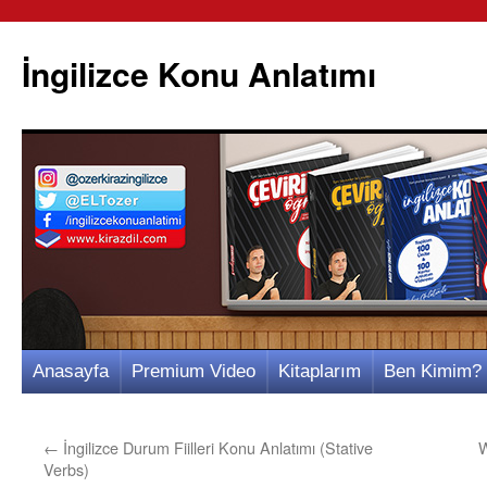
İngilizce Konu Anlatımı
İçeriğe
Anasayfa
Premium Video
Kitaplarım
Ben Kimim?
atla
←
İngilizce Durum Fiilleri Konu Anlatımı (Stative
W
Verbs)