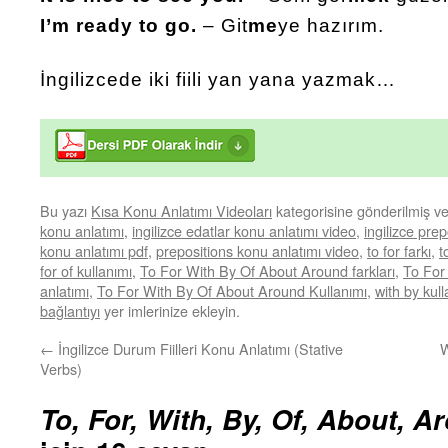
I’m ready to go.
– Git
me
ye hazırım.
İngilizcede iki fiili yan yana yazmak…
Bu yazı
Kısa Konu Anlatımı Videoları
kategorisine gönderilmiş v
konu anlatımı
,
ingilizce edatlar konu anlatımı video
,
ingilizce pre
konu anlatımı pdf
,
prepositions konu anlatımı video
,
to for farkı
,
t
for of kullanımı
,
To For With By Of About Around farkları
,
To For
anlatımı
,
To For With By Of About Around Kullanımı
,
with by kull
bağlantıyı
yer imlerinize ekleyin.
←
İngilizce Durum Fiilleri Konu Anlatımı (Stative
W
Verbs)
To, For, With, By, Of, About, A