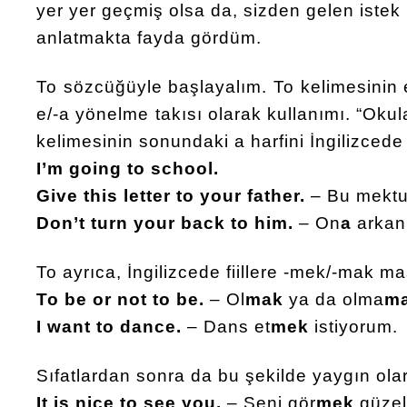
yer yer geçmiş olsa da, sizden gelen istek 
anlatmakta fayda gördüm.
To sözcüğüyle başlayalım. To kelimesinin e
e/-a yönelme takısı olarak kullanımı. “Oku
kelimesinin sonundaki a harfini İngilizcede t
I’m going to school.
Give this letter to your father.
– Bu mekt
Don’t turn your back to him.
– On
a
arkan
To ayrıca, İngilizcede fiillere -mek/-mak mas
To be or not to be.
– Ol
mak
ya da olma
ma
I want to dance.
– Dans et
mek
istiyorum.
Sıfatlardan sonra da bu şekilde yaygın olar
It is nice to see you.
– Seni gör
mek
güzel