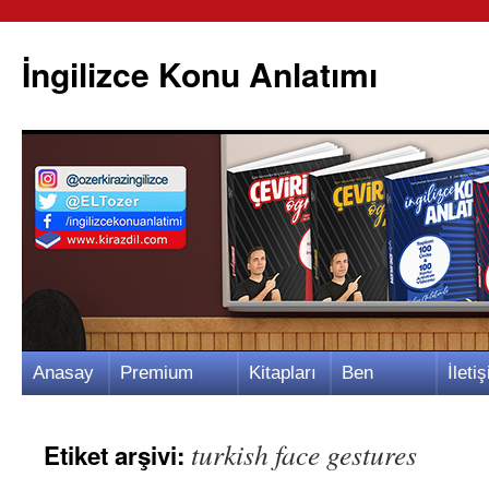
İngilizce Konu Anlatımı
İçeriğe
Anasay
Premium
Kitapları
Ben
İletiş
atla
fa
Video
m
Kimim?
m
turkish face gestures
Etiket arşivi: