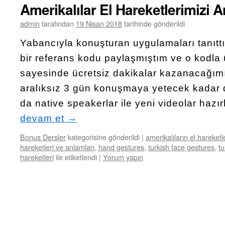
Amerikalılar El Hareketlerimizi 
admin
tarafından
19 Nisan 2018
tarihinde gönderildi
Yabancıyla konuşturan uygulamaları tanıtt
bir referans kodu paylaşmıştım ve o kodla 
sayesinde ücretsiz dakikalar kazanacağım
aralıksız 3 gün konuşmaya yetecek kadar 
da native speakerlar ile yeni videolar haz
devam et
→
Bonus Dersler
kategorisine gönderildi
|
amerikalıların el hareketl
hareketleri ve anlamları
,
hand gestures
,
turkish face gestures
,
t
hareketleri
ile etiketlendi
|
Yorum yapın