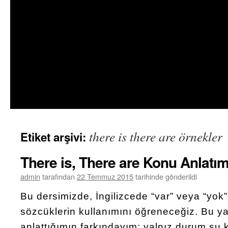
there is there are örnekler
Etiket arşivi:
There is, There are Konu Anlatım
admin
tarafından
22 Temmuz 2015
tarihinde gönderildi
Bu dersimizde, İngilizcede “var” veya “yok
sözcüklerin kullanımını öğreneceğiz. Bu y
anlattığımın farkındayım; yalnız durum şu ki