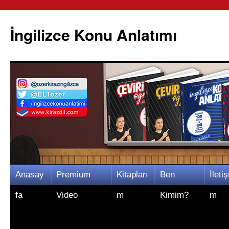
İngilizce Konu Anlatımı
İçeriğe
Anasay
Premium
Kitapları
Ben
İletiş
atla
fa
Video
m
Kimim?
m