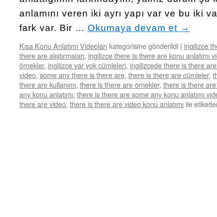
anlamını veren iki ayrı yapı var ve bu iki v
fark var. Bir …
Okumaya devam et
→
Kısa Konu Anlatımı Videoları
kategorisine gönderildi
|
ingilizce t
there are alıştırmaları
,
ingilizce there is there are konu anlatımı v
örnekler
,
ingilizce var yok cümleleri
,
ingilizcede there is there are
video
,
some any there is there are
,
there is there are cümleler
,
t
there are kullanımı
,
there is there are örnekler
,
there is there ar
any konu anlatımı
,
there is there are some any konu anlatımı vid
there are video
,
there is there are video konu anlatımı
ile etiketl