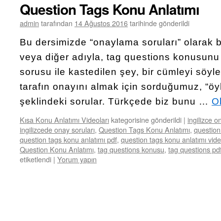
Question Tags Konu Anlatımı
admin
tarafından
14 Ağustos 2016
tarihinde gönderildi
Bu dersimizde “onaylama soruları” olarak b
veya diğer adıyla, tag questions konusunu
sorusu ile kastedilen şey, bir cümleyi söyl
tarafın onayını almak için sorduğumuz, “öy
şeklindeki sorular. Türkçede biz bunu …
O
Kısa Konu Anlatımı Videoları
kategorisine gönderildi
|
ingilizce o
ingilizcede onay soruları
,
Question Tags Konu Anlatımı
,
question
question tags konu anlatımı pdf
,
question tags konu anlatımı vid
Question Konu Anlatımı
,
tag questions konusu
,
tag questions pd
etiketlendi
|
Yorum yapın