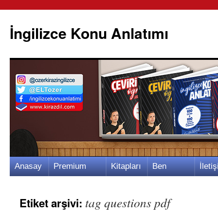
İngilizce Konu Anlatımı
İçeriğe
Anasay
Premium
Kitapları
Ben
İletiş
atla
fa
Video
m
Kimim?
m
tag questions pdf
Etiket arşivi: