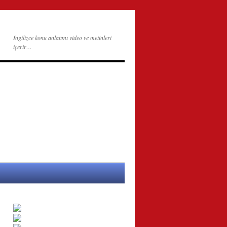
İngilizce konu anlatımı video ve metinleri
içerir…