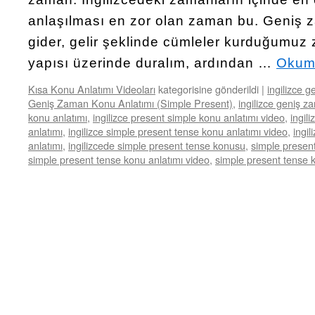
anlaşılması en zor olan zaman bu. Geniş z
gider, gelir şeklinde cümleler kurduğumuz
yapısı üzerinde duralım, ardından …
Okum
Kısa Konu Anlatımı Videoları
kategorisine gönderildi
|
ingilizce 
Geniş Zaman Konu Anlatımı (Simple Present)
,
ingilizce geniş 
konu anlatımı
,
ingilizce present simple konu anlatımı video
,
ingil
anlatımı
,
ingilizce simple present tense konu anlatımı video
,
ingi
anlatımı
,
ingilizcede simple present tense konusu
,
simple present
simple present tense konu anlatımı video
,
simple present tense 