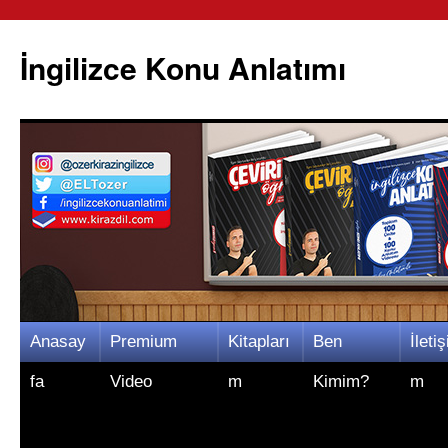
İngilizce Konu Anlatımı
İçeriğe
Anasay
Premium
Kitapları
Ben
İletiş
atla
fa
Video
m
Kimim?
m