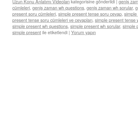
Uzun Konu Anlatımı Videoları
kategorisine gönderildi
|
geniş zam
cümleleri
,
geniş zaman wh questions
,
geniş zaman wh sorular
,
g
present soru cümleleri
,
simple present tense soru cevap
,
simple 
present tense soru cümleleri ve cevapları
,
simple present tense 
simple present wh questions
,
simple present wh sorular
,
simple 
simple present
ile etiketlendi
|
Yorum yapın