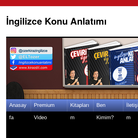
İngilizce Konu Anlatımı
İçeriğe
Anasay
Premium
Kitapları
Ben
İletiş
atla
fa
Video
m
Kimim?
m