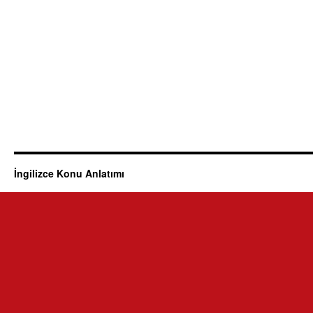
İngilizce Konu Anlatımı