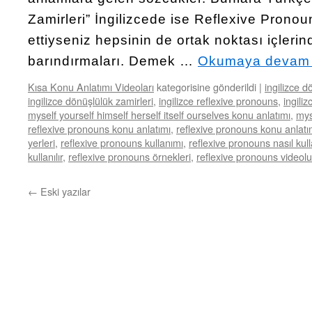
Zamirleri” İngilizcede ise Reflexive Pronoun
ettiyseniz hepsinin de ortak noktası içlerin
barındırmaları. Demek …
Okumaya devam
Kısa Konu Anlatımı Videoları
kategorisine gönderildi
|
ingilizce d
ingilizce dönüşlülük zamirleri
,
ingilizce reflexive pronouns
,
ingili
myself yourself himself herself itself ourselves konu anlatımı
,
mys
reflexive pronouns konu anlatımı
,
reflexive pronouns konu anlatı
yerleri
,
reflexive pronouns kullanımı
,
reflexive pronouns nasıl kulla
kullanılır
,
reflexive pronouns örnekleri
,
reflexive pronouns videolu
←
Eski yazılar