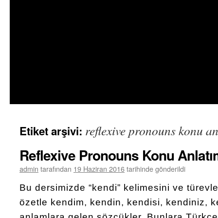
reflexive pronouns konu an
Etiket arşivi:
Reflexive Pronouns Konu Anlatı
admin
tarafından
19 Haziran 2016
tarihinde gönderildi
Bu dersimizde “kendi” kelimesini ve türevl
özetle kendim, kendin, kendisi, kendiniz, ke
anlamlara gelen sözcükler. Bunlara Türkç