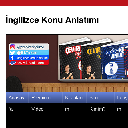
İngilizce Konu Anlatımı
İçeriğe
Anasay
Premium
Kitapları
Ben
İletiş
atla
fa
Video
m
Kimim?
m