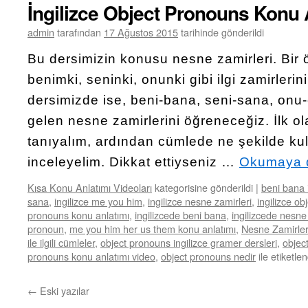
İngilizce Object Pronouns Konu 
admin
tarafından
17 Ağustos 2015
tarihinde gönderildi
Bu dersimizin konusu nesne zamirleri. Bir 
benimki, seninki, onunki gibi ilgi zamirlerin
dersimizde ise, beni-bana, seni-sana, onu
gelen nesne zamirlerini öğreneceğiz. İlk ol
tanıyalım, ardından cümlede ne şekilde kull
inceleyelim. Dikkat ettiyseniz …
Okumaya 
Kısa Konu Anlatımı Videoları
kategorisine gönderildi
|
beni bana i
sana
,
ingilizce me you him
,
ingilizce nesne zamirleri
,
ingilizce o
pronouns konu anlatımı
,
ingilizcede beni bana
,
ingilizcede nesne
pronoun
,
me you him her us them konu anlatımı
,
Nesne Zamirler
ile ilgili cümleler
,
object pronouns ingilizce gramer dersleri
,
objec
pronouns konu anlatımı video
,
object pronouns nedir
ile etiketlen
←
Eski yazılar