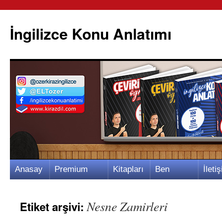
İngilizce Konu Anlatımı
İçeriğe
Anasay
Premium
Kitapları
Ben
İletiş
atla
fa
Video
m
Kimim?
m
Nesne Zamirleri
Etiket arşivi: