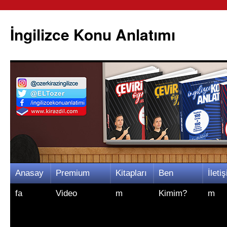
İngilizce Konu Anlatımı
İçeriğe
Anasay
Premium
Kitapları
Ben
İletiş
atla
fa
Video
m
Kimim?
m