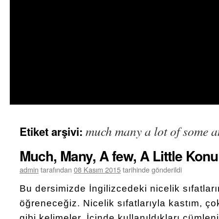
much many a lot of some a
Etiket arşivi:
Much, Many, A few, A Little Konu
admin
tarafından
08 Kasım 2015
tarihinde gönderildi
Bu dersimizde İngilizcedeki nicelik sıfatları
öğreneceğiz. Nicelik sıfatlarıyla kastım, çok
gibi kelimeler. İçinde kullanıldıkları cüml