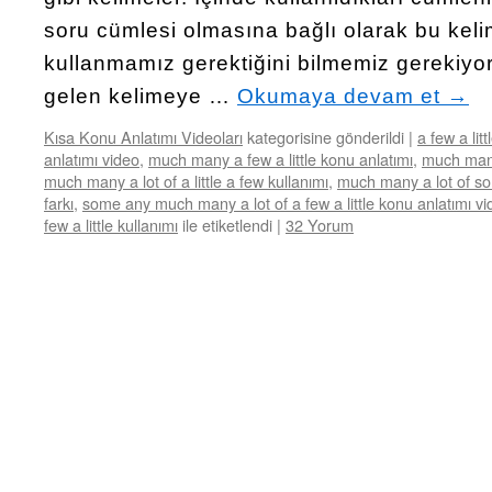
soru cümlesi olmasına bağlı olarak bu keli
kullanmamız gerektiğini bilmemiz gerekiyor
gelen kelimeye …
Okumaya devam et
→
Kısa Konu Anlatımı Videoları
kategorisine gönderildi
|
a few a litt
anlatımı video
,
much many a few a little konu anlatımı
,
much many 
much many a lot of a little a few kullanımı
,
much many a lot of so
farkı
,
some any much many a lot of a few a little konu anlatımı v
few a little kullanımı
ile etiketlendi
|
32 Yorum