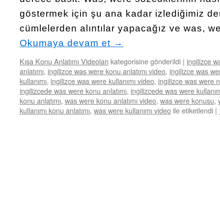
göstermek için şu ana kadar izlediğimiz d
cümlelerden alıntılar yapacağız ve was, w
Okumaya devam et
→
Kısa Konu Anlatımı Videoları
kategorisine gönderildi
|
ingilizce 
anlatımı
,
ingilizce was were konu anlatımı video
,
ingilizce was w
kullanımı
,
ingilizce was were kullanımı video
,
ingilizce was were n
ingilizcede was were konu anlatımı
,
ingilizcede was were kullanı
konu anlatımı
,
was were konu anlatımı video
,
was were konusu
,
kullanımı konu anlatımı
,
was were kullanımı video
ile etiketlendi
|