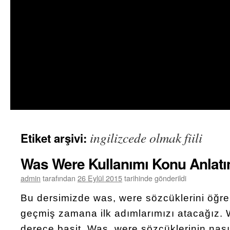
ingilizcede olmak fiili
Etiket arşivi:
Was Were Kullanımı Konu Anlatı
admin
tarafından
26 Eylül 2015
tarihinde gönderildi
Bu dersimizde was, were sözcüklerini öğre
geçmiş zamana ilk adımlarımızı atacağız. 
derece basit. Was, were sözcüklerinin nasıl