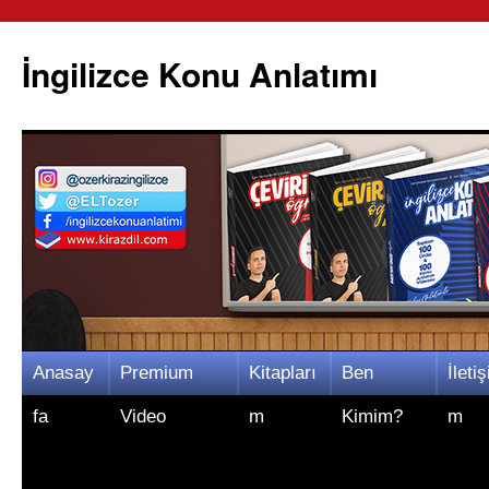
İngilizce Konu Anlatımı
İçeriğe
Anasay
Premium
Kitapları
Ben
İletiş
atla
fa
Video
m
Kimim?
m