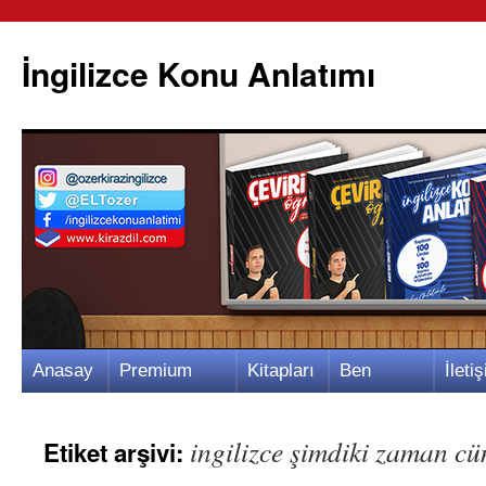
İngilizce Konu Anlatımı
İçeriğe
Anasay
Premium
Kitapları
Ben
İletiş
atla
fa
Video
m
Kimim?
m
ingilizce şimdiki zaman cü
Etiket arşivi: