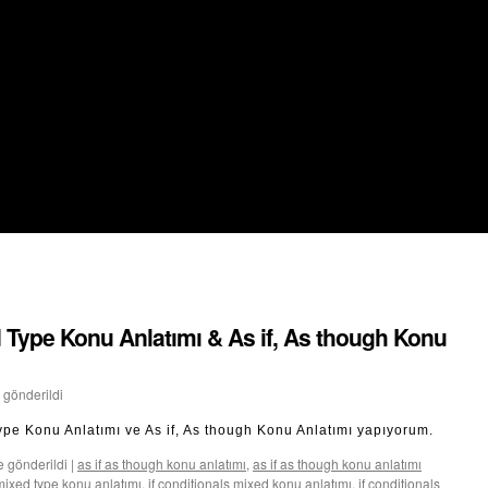
d Type Konu Anlatımı & As if, As though Konu
 gönderildi
ype Konu Anlatımı ve As if, As though Konu Anlatımı yapıyorum.
e gönderildi
|
as if as though konu anlatımı
,
as if as though konu anlatımı
 mixed type konu anlatımı
,
if conditionals mixed konu anlatımı
,
if conditionals