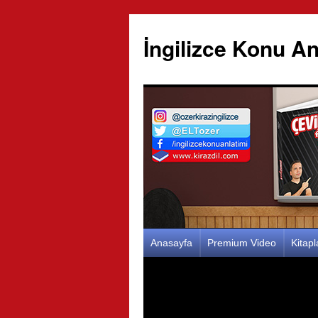
İngilizce Konu An
İçeriğe
Anasayfa
Premium Video
Kitap
atla