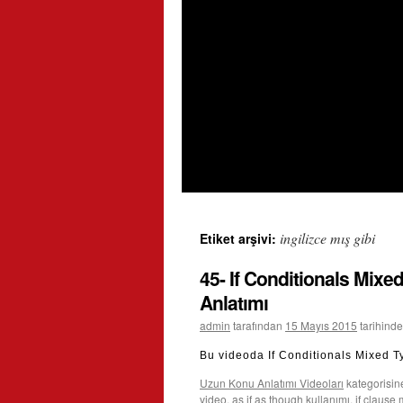
ingilizce mış gibi
Etiket arşivi:
45- If Conditionals Mixe
Anlatımı
admin
tarafından
15 Mayıs 2015
tarihinde
Bu videoda If Conditionals Mixed T
Uzun Konu Anlatımı Videoları
kategorisin
video
,
as if as though kullanımı
,
if clause