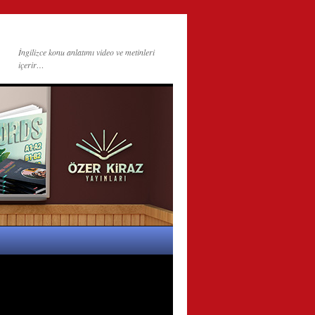
İngilizce konu anlatımı video ve metinleri
içerir…