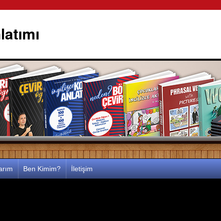
latımı
larım
Ben Kimim?
İletişim