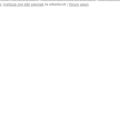
i
,
ingilizce mış gibi yapmak
ile etiketlendi
|
Yorum yapın