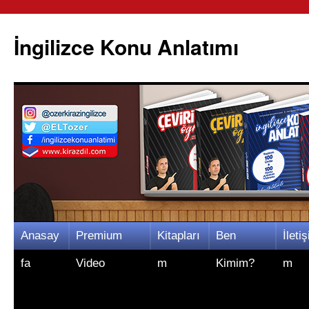
İngilizce Konu Anlatımı
İçeriğe
Anasay
Premium
Kitapları
Ben
İletiş
atla
fa
Video
m
Kimim?
m