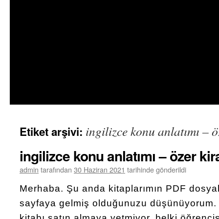
ingilizce konu anlatımı – ö
Etiket arşivi:
ingilizce konu anlatımı – özer kir
admin
tarafından
30 Haziran 2021
tarihinde gönderildi
Merhaba. Şu anda kitaplarımın PDF dosyala
sayfaya gelmiş olduğunuzu düşünüyorum.
kitabı satın almaya yetmiyor, belki öğrencisi