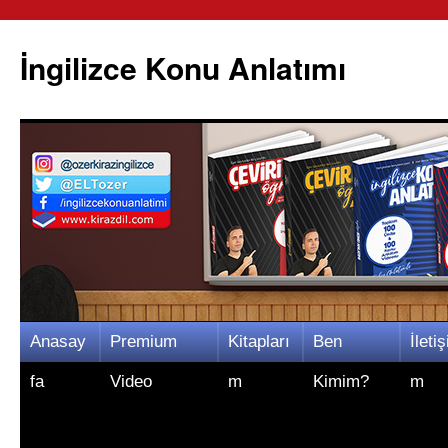
İngilizce Konu Anlatımı
İçeriğe
Anasay
Premium
Kitapları
Ben
İletiş
atla
fa
Video
m
Kimim?
m