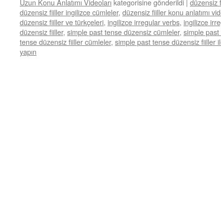
Uzun Konu Anlatımı Videoları
kategorisine gönderildi
|
düzensiz fi
düzensiz fiiller ingilizce cümleler
,
düzensiz fiiller konu anlatımı vi
düzensiz fiiller ve türkçeleri
,
ingilizce irregular verbs
,
ingilizce ir
düzensiz fiiller
,
simple past tense düzensiz cümleler
,
simple past 
tense düzensiz fiiller cümleler
,
simple past tense düzensiz fiiller il
yapın