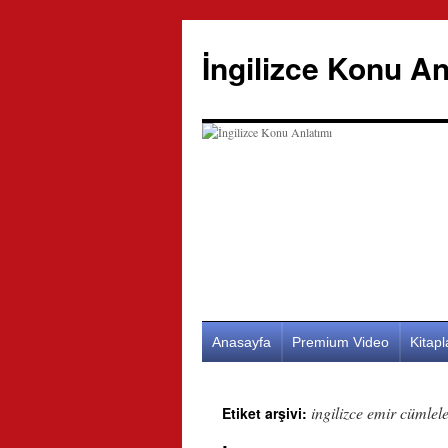
İngilizce Konu An
İçeriğe
Anasayfa
Premium Video
Kitap
atla
ingilizce emir cümlel
Etiket arşivi: