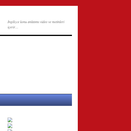
İngilizce konu anlatımı video ve metinleri
içerir…