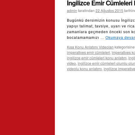
İngilizce Emir Cümleleri
admin
tarafından
22 Ağustos 2015
tarihi
Bugünkü dersimizin konusu İngilizce
yapıyı talimat, tavsiye, uyarı ve ri
zamanlara geçmeden önceki son kon
bocalamamamızı …
Okumaya deva
Kısa Konu Anlatımı Videoları
kategorisine
imperatives emir cümleleri
,
imperatives k
ingilizce emir cümleleri konu anlatım
,
ingi
video
,
ingilizce emir cümleleri olumlu ol
videolu konu anlatımı
,
ingilizce imperativ