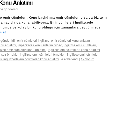
 Konu Anlatımı
nde gönderildi
 emir cümleleri. Konu başlığımız emir cümleleri olsa da biz aynı
ca amacıyla da kullanabiliyoruz. Emir cümleleri İngilizcede
umuz ve kolay bir konu olduğu için zamanlara geçtiğimizde
m et
→
 gönderildi
|
emir cümleleri İngilizce
,
emir cümleleri konu anlatımı
,
onu anlatımı
,
imperatives konu anlatımı video
,
ingilizce emir cümleleri
,
lizce emir cümleleri konu anlatımı
,
ingilizce emir cümleleri konu anlatımı
umsuz örnekler
,
ingilizce emir cümleleri örnekleri
,
ingilizce emir cümleleri
es
,
ingilizcede emir cümleleri konu anlatımı
ile etiketlendi
|
17 Yorum