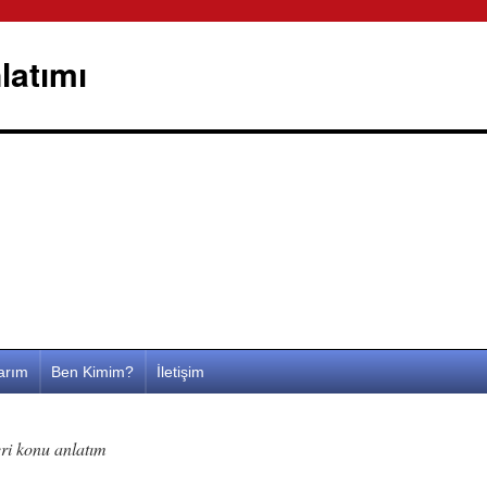
latımı
larım
Ben Kimim?
İletişim
eri konu anlatım