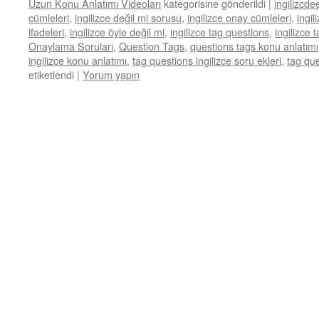
Uzun Konu Anlatımı Videoları
kategorisine gönderildi
|
ingilizcde
cümleleri
,
ingilizce değil mi sorusu
,
ingilizce onay cümleleri
,
ingil
ifadeleri
,
ingilizce öyle değil mi
,
ingilizce tag questions
,
ingilizce 
Onaylama Soruları
,
Question Tags
,
questions tags konu anlatımı
ingilizce konu anlatımı
,
tag questions ingilizce soru ekleri
,
tag que
etiketlendi
|
Yorum yapın