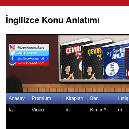
İngilizce Konu Anlatımı
İçeriğe
Anasay
Premium
Kitapları
Ben
İletiş
atla
fa
Video
m
Kimim?
m