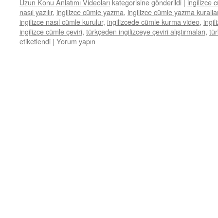
Uzun Konu Anlatımı Videoları
kategorisine gönderildi
|
ingilizce 
nasıl yazılır
,
ingilizce cümle yazma
,
ingilizce cümle yazma kurallar
ingilizce nasıl cümle kurulur
,
ingilizcede cümle kurma video
,
ingi
ingilizce cümle çeviri
,
türkçeden ingilizceye çeviri alıştırmaları
,
tü
etiketlendi
|
Yorum yapın