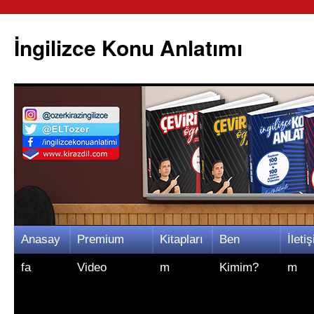
İngilizce Konu Anlatımı
İçeriğe
Anasay
Premium
Kitapları
Ben
İletiş
atla
fa
Video
m
Kimim?
m