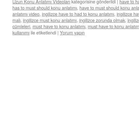
Uzun Konu Anlatımı Videoları
kategorisine gönderildi
|
have to h
has to must should konu anlatımı
,
have to must should konu anla
anlatımı video
,
ingilizce have to had to konu anlatımı
,
ingilizce h
malı
,
ingilizce must konu anlatımı
,
ingilizce zorunda olmak
,
ingili
cümleleri
,
must have to konu anlatımı
,
must have to konu anlatım
kullanımı
ile etiketlendi
|
Yorum yapın