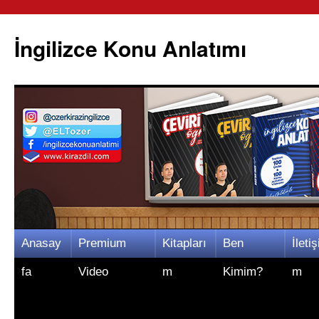
İngilizce Konu Anlatımı
İçeriğe
Anasay
Premium
Kitapları
Ben
İletiş
atla
fa
Video
m
Kimim?
m