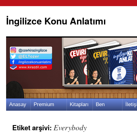
İngilizce Konu Anlatımı
İçeriğe
Anasay
Premium
Kitapları
Ben
İletiş
atla
fa
Video
m
Kimim?
m
Everybody
Etiket arşivi: