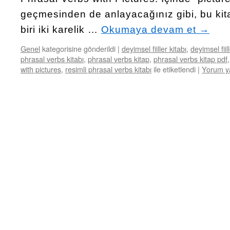
geçmesinden de anlayacağınız gibi, bu kitap
biri iki karelik …
Okumaya devam et
→
Genel
kategorisine gönderildi
|
deyimsel fiiller kitabı
,
deyimsel fiil
phrasal verbs kitabı
,
phrasal verbs kitap
,
phrasal verbs kitap pdf
with pictures
,
resimli phrasal verbs kitabı
ile etiketlendi
|
Yorum y