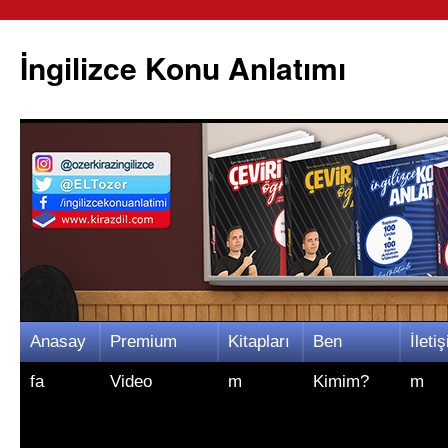
İngilizce Konu Anlatımı
İçeriğe
Anasay
Premium
Kitapları
Ben
İletiş
atla
fa
Video
m
Kimim?
m