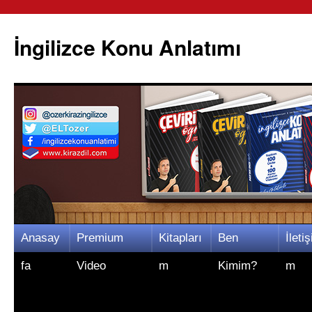
İngilizce Konu Anlatımı
İçeriğe
Anasay
Premium
Kitapları
Ben
İletiş
atla
fa
Video
m
Kimim?
m