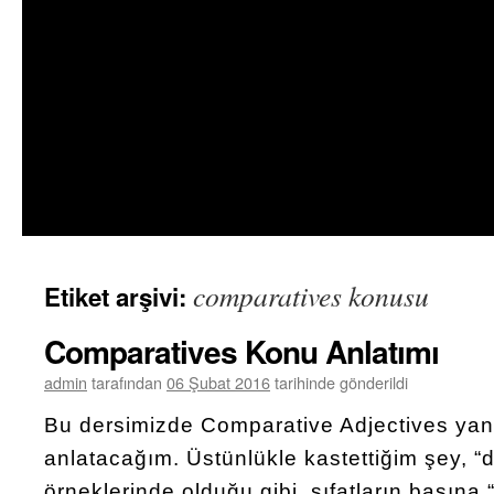
comparatives konusu
Etiket arşivi:
Comparatives Konu Anlatımı
admin
tarafından
06 Şubat 2016
tarihinde gönderildi
Bu dersimizde Comparative Adjectives yan
anlatacağım. Üstünlükle kastettiğim şey, “
örneklerinde olduğu gibi, sıfatların başına