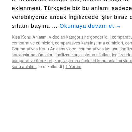
eklenmesi. Türkçede biz bu anlamı sadece
verebiliyoruz ancak İngilizcede işler biraz 
sıfatın başına …
Okumaya devam et
→
Kısa Konu Anlatımı Videoları
kategorisine gönderildi
|
comparativ
comparative cümleleri
,
comparatives karşılaştırma cümleleri
,
com
Comparatives Konu Anlatımı video
,
comparatives konusu
,
ingili
karşılaştırma cümleleri
,
ingilizce karşılaştırma sıfatları
,
ingilizced
comparative örnekleri
,
karşılaştırma cümleleri konu anlatımı vide
konu anlatımı
ile etiketlendi
|
1 Yorum