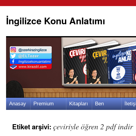
İngilizce Konu Anlatımı
İçeriğe
Anasay
Premium
Kitapları
Ben
İletiş
atla
fa
Video
m
Kimim?
m
çeviriyle öğren 2 pdf indir
Etiket arşivi: