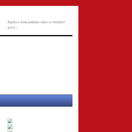
İngilizce konu anlatımı video ve metinleri
içerir…