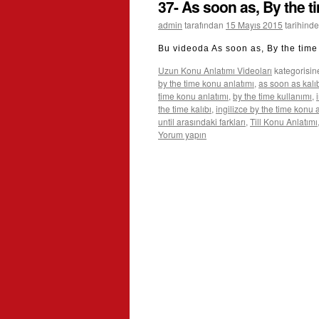
37- As soon as, By the ti
admin
tarafından
15 Mayıs 2015
tarihinde
Bu videoda As soon as, By the time k
Uzun Konu Anlatımı Videoları
kategorisin
by the time konu anlatımı
,
as soon as kalı
time konu anlatımı
,
by the time kullanımı
,
the time kalıbı
,
ingilizce by the time konu 
until arasındaki farkları
,
Till Konu Anlatımı
Yorum yapın