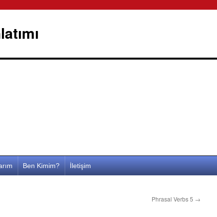
latımı
larım
Ben Kimim?
İletişim
Phrasal Verbs 5
→