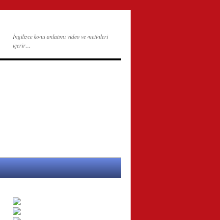
İngilizce konu anlatımı video ve metinleri
içerir…