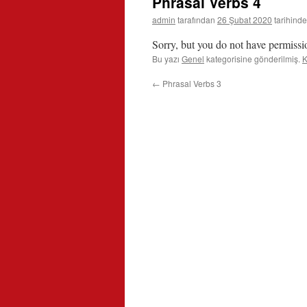
Phrasal Verbs 4
admin
tarafından
26 Şubat 2020
tarihinde
Sorry, but you do not have permissio
Bu yazı
Genel
kategorisine gönderilmiş.
K
←
Phrasal Verbs 3