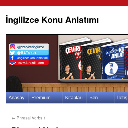
İngilizce Konu Anlatımı
İçeriğe
Anasay
Premium
Kitapları
Ben
İletiş
atla
fa
Video
m
Kimim?
m
←
Phrasal Verbs 1